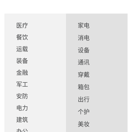
医疗
家电
餐饮
消电
运载
设备
装备
通讯
金融
穿戴
军工
箱包
安防
出行
电力
个护
建筑
美妆
办公