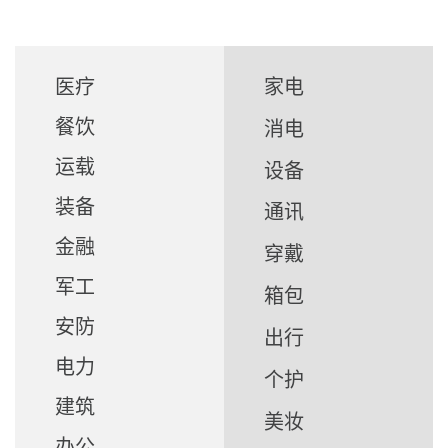
医疗
家电
餐饮
消电
运载
设备
装备
通讯
金融
穿戴
军工
箱包
安防
出行
电力
个护
建筑
美妆
办公