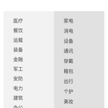
医疗
家电
餐饮
消电
运载
设备
装备
通讯
金融
穿戴
军工
箱包
安防
出行
电力
个护
建筑
美妆
办公