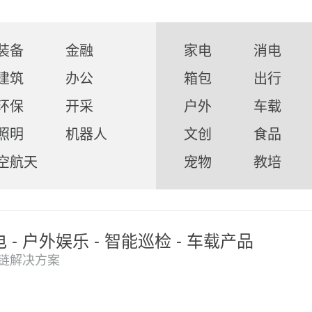
装备
金融
家电
消电
建筑
办公
箱包
出行
环保
开采
户外
车载
照明
机器人
文创
食品
空航天
宠物
教培
 - 户外娱乐 - 智能巡检 - 车载产品
链解决方案