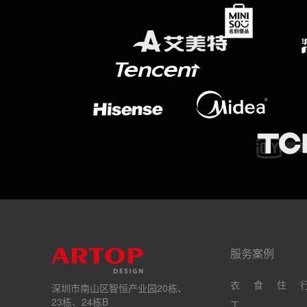
服务案例
衣
食
住
深圳市南山区智恒产业园20栋、
23栋、24栋B
工