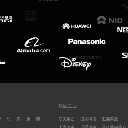
集团企业
行
乐
育
康
购
浪尖集团
浪尖科技
汇鼎实业
上海浪尖
成都浪尖
重庆浪尖渝力