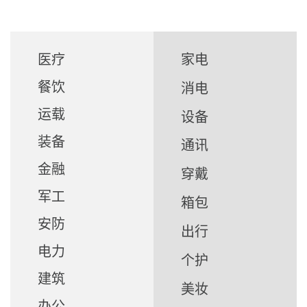
医疗
家电
餐饮
消电
运载
设备
装备
通讯
金融
穿戴
军工
箱包
安防
出行
电力
个护
建筑
美妆
办公