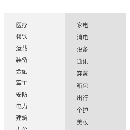
医疗
家电
餐饮
消电
运载
设备
装备
通讯
金融
穿戴
军工
箱包
安防
出行
电力
个护
建筑
美妆
办公