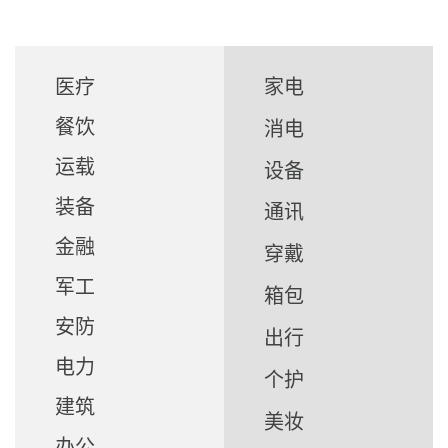
医疗
家电
餐饮
消电
运载
设备
装备
通讯
金融
穿戴
军工
箱包
安防
出行
电力
个护
建筑
美妆
办公